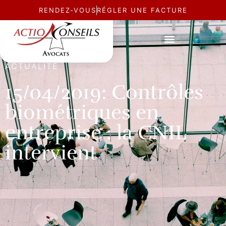
RENDEZ-VOUS
RÉGLER UNE FACTURE
ACTUALITÉ
15/04/2019: Contrôles
biométriques en
entreprise : la CNIL
intervient