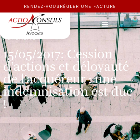
RENDEZ-VOUS
RÉGLER UNE FACTURE
ACTUALITÉ
15/05/2017: Cession
d’actions et déloyauté
de l’acquéreur : une
indemnisation est due
!