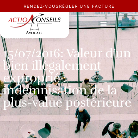
RENDEZ-VOUS
RÉGLER UNE FACTURE
ACTUALITÉ
15/07/2016: Valeur d’un
bien illégalement
exproprié :
indemnisation de la
plus-value postérieure