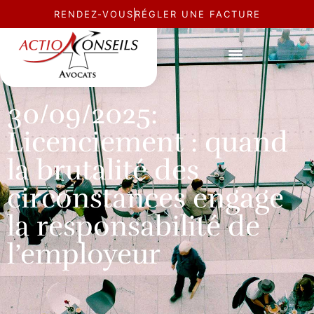
RENDEZ-VOUS
RÉGLER UNE FACTURE
ACTUALITÉ
30/09/2025:
Licenciement : quand
la brutalité des
circonstances engage
la responsabilité de
l’employeur