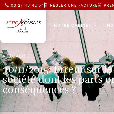
03 27 46 42 54
RÉGLER UNE FACTURE
PRE
NOTRE CABINET
NO
ACTUALITÉ
30/11/2015: Erreur sur le
société dont les parts o
conséquences ?