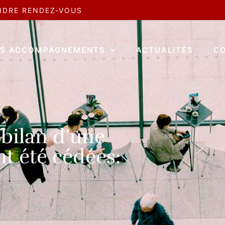
NDRE RENDEZ-VOUS
S ACCOMPAGNEMENTS
ACTUALITÉS
C
 bilan d’une
nt été cédées: