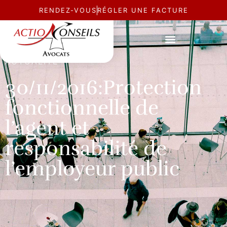
RENDEZ-VOUS
RÉGLER UNE FACTURE
ACTUALITÉ
30/11/2016:Protection
fonctionnelle de
l’agent et
responsabilité de
l’employeur public