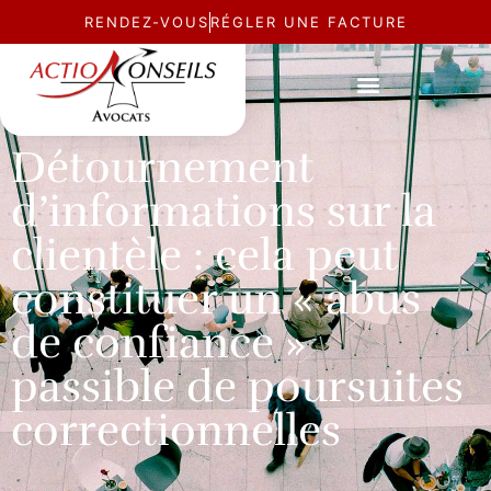
RENDEZ-VOUS
RÉGLER UNE FACTURE
ACTUALITÉ
Détournement
d’informations sur la
clientèle : cela peut
constituer un « abus
de confiance »
passible de poursuites
correctionnelles