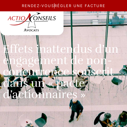
RENDEZ-VOUS
RÉGLER UNE FACTURE
ACTUALITÉ
Effets inattendus d’un
engagement de non-
concurrence souscrit
dans un « pacte
d’actionnaires »