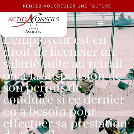
RENDEZ-VOUS
RÉGLER UNE FACTURE
ACTUALITÉ
L’employeur est en
droit de licencier un
salarié suite au retrait
ou à la suspension de
son permis de
conduire si ce dernier
en a besoin pour
effectuer sa prestation