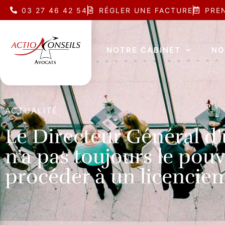
03 27 46 42 54
RÉGLER UNE FACTURE
PRE
NOTRE CABINET
NO
ACTUALITÉ
Le Directeur Général d’
n’a pas toujours le pouv
procéder à un licencie