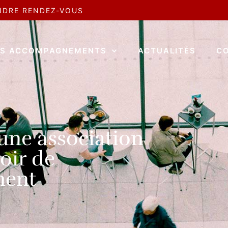
NDRE RENDEZ-VOUS
S ACCOMPAGNEMENTS
ACTUALITÉS
C
une association
oir de
ment