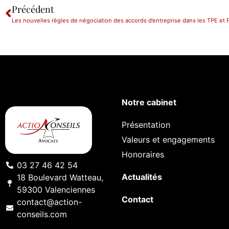
Précédent
Les nouvelles règles de négociation des accords d’entreprise dans les TPE et
Notre cabinet
Présentation
Valeurs et engagements
Honoraires
03 27 46 42 54
Actualités
18 Boulevard Watteau,
59300 Valenciennes
Contact
contact@action-
conseils.com