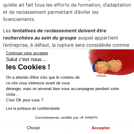
qu’elle ait fait tous les efforts de formation, d’adaptation
et de reclassement permettant d’éviter les
licenciements.
Les
tentatives de reclassement doivent être
recherchées au sein du groupe
auquel appartient
l’entreprise, à défaut, la rupture sera considérée comme
abusive.
Continuer sans accepter
Salut c'est nous...
De surcroît, il convient de noter que dès lors que sont
les Cookies !
envisagées plus de neuf licenciements sur une même
période de 30 jours et que l’entreprise compte plus de
On a attendu d'être sûrs que le contenu de
ce site vous intéresse avant de vous
50 salariés, un plan de sauvegarde de l’emploi doit
déranger, mais on aimerait bien vous accompagner pendant votre
obligatoirement être mis en place.
visite...
C'est OK pour vous ?
Il est à souligner que les
textes en la matière mettent à
Lire la politique de confidentialité
la charge des employeurs des obligations telles
qu’elles sont extrêmement difficiles à remplir et la
Consentements certifiés par
remise en cause des licenciements est décidée de
Choisir
Accepter
manière extrêmement fréquente par les juges saisis
.