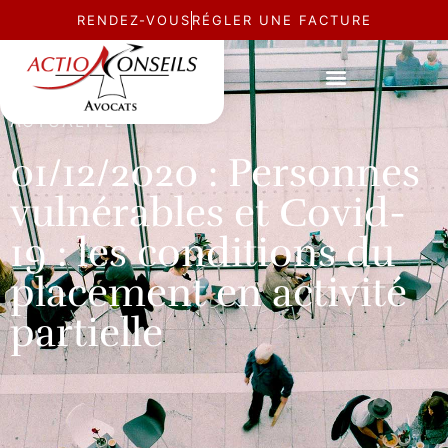
RENDEZ-VOUS
RÉGLER UNE FACTURE
ACTUALITÉ
01/12/2020 : Personnes
vulnérables et Covid-
19 : les conditions du
placement en activité
partielle