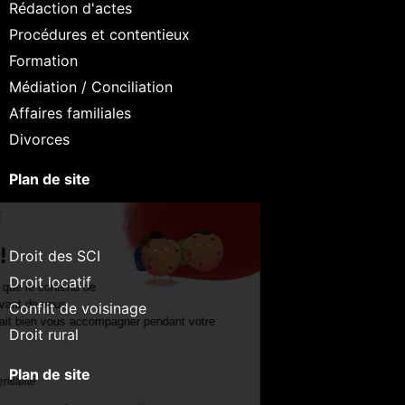
Rédaction d'actes
Procédures et contentieux
Formation
Médiation / Conciliation
Affaires familiales
Divorces
Plan de site
Continuer sans accepter
Salut c'est nous...
les Cookies !
Droit des SCI
Droit locatif
On a attendu d'être sûrs que le contenu de
ce site vous intéresse avant de vous
Conflit de voisinage
déranger, mais on aimerait bien vous accompagner pendant votre
Droit rural
visite...
C'est OK pour vous ?
Plan de site
Lire la politique de confidentialité