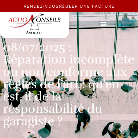
RENDEZ-VOUS
RÉGLER UNE FACTURE
ACTUALITÉ
08/07/2025 :
Réparation incomplète
ou non conforme aux
règles de l’art : qu’en
est-il de la
responsabilité du
garagiste ?