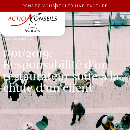
RENDEZ-VOUS
RÉGLER UNE FACTURE
ACTUALITÉ
1/01/2019:
Responsabilité d’un
restaurateur suite à la
chute d’un client