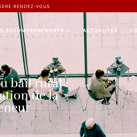
NDRE RENDEZ-VOUS
S ACCOMPAGNEMENTS
ACTUALITÉS
C
 bail rural :
ation de la
eneur