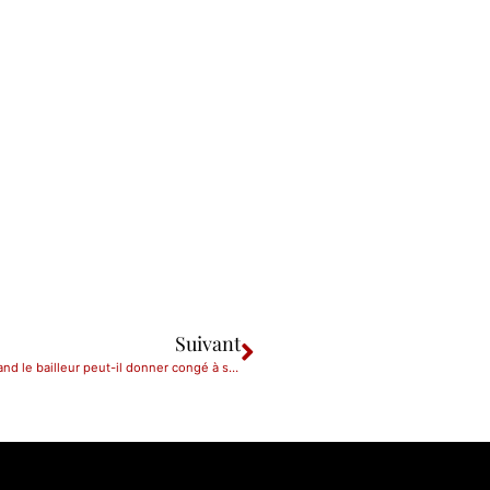
Suivant
11/03/2024 : Bail d’habitation : dans quelles conditions et quand le bailleur peut-il donner congé à son locataire ?