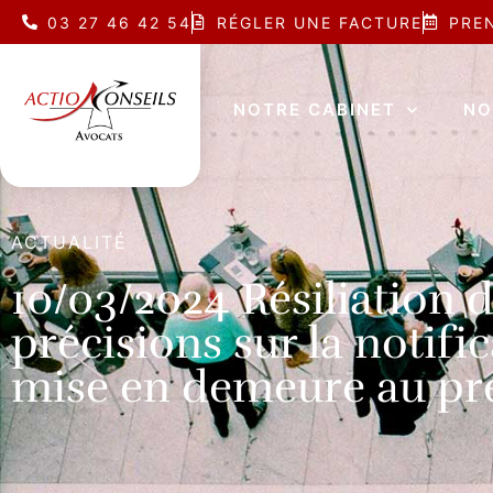
03 27 46 42 54
RÉGLER UNE FACTURE
PRE
NOTRE CABINET
NO
ACTUALITÉ
10/03/2024 Résiliation du
précisions sur la notific
mise en demeure au pr