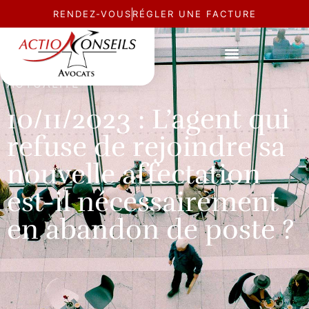
RENDEZ-VOUS
RÉGLER UNE FACTURE
ACTUALITÉ
10/11/2023 : L’agent qui
refuse de rejoindre sa
nouvelle affectation
est-il nécessairement
en abandon de poste ?