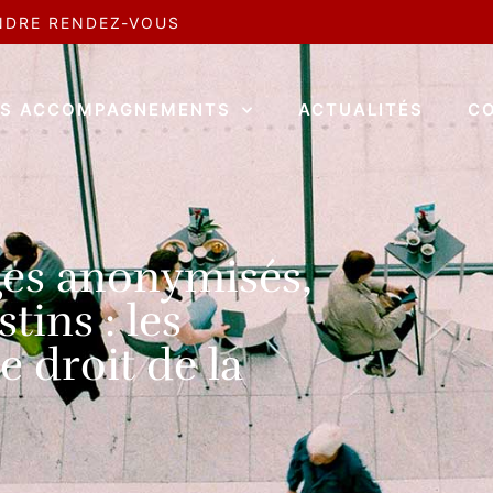
NDRE RENDEZ-VOUS
S ACCOMPAGNEMENTS
ACTUALITÉS
C
ges anonymisés,
tins : les
e droit de la