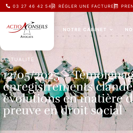
03 27 46 42 54
RÉGLER UNE FACTURE
PRE
NOTRE CABINET
NO
ACTUALITÉ
12/05/2025 – Témoigna
enregistrements clandes
évolutions en matière d
preuve en droit social