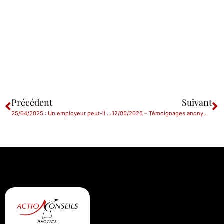
Précédent
Suivant
25/04/2025 : Un employeur peut-il s’immiscer dans un litige entre un salarié et une caisse de sécurité sociale?
12/05/2025 – Témoignages anonymisés, enregistrements clandestins : les évolutions en matière de droit de la preuve en droit social