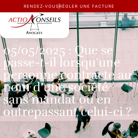
RENDEZ-VOUS
RÉGLER UNE FACTURE
ACTUALITÉ
05/05/2025 : Que se
passe-t-il lorsqu’une
personne contracte au
nom d’une société
sans mandat ou en
outrepassant celui-ci ?