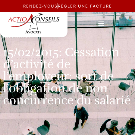
RENDEZ-VOUS
RÉGLER UNE FACTURE
ACTUALITÉ
15/02/2015: Cessation
d’activité de
l’employeur: sort de
l’obligation de non
concurrence du salarié