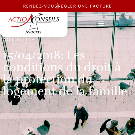
RENDEZ-VOUS
RÉGLER UNE FACTURE
ACTUALITÉ
15/04/2018: Les
conditions du droit à
la protection du
logement de la famille