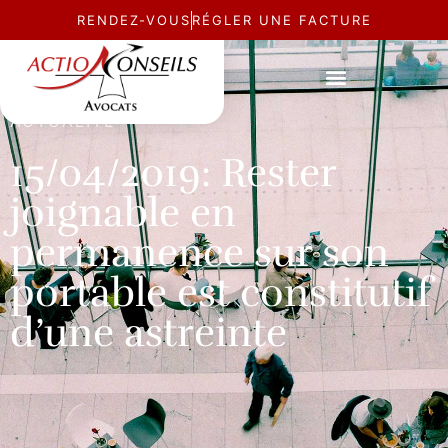
RENDEZ-VOUS
RÉGLER UNE FACTURE
ACTUALITÉ
15/04/2019: Rester
joignable en
permanence sur son
portable est constitutif
d’une astreinte