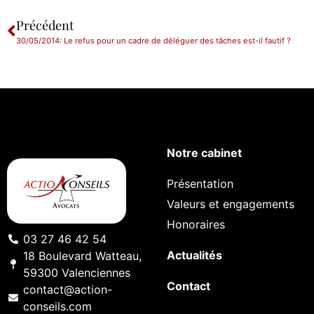
Précédent
30/05/2014: Le refus pour un cadre de déléguer des tâches est-il fautif ?
Notre cabinet
Présentation
Valeurs et engagements
Honoraires
03 27 46 42 54
Actualités
18 Boulevard Watteau,
59300 Valenciennes
Contact
contact@action-
conseils.com