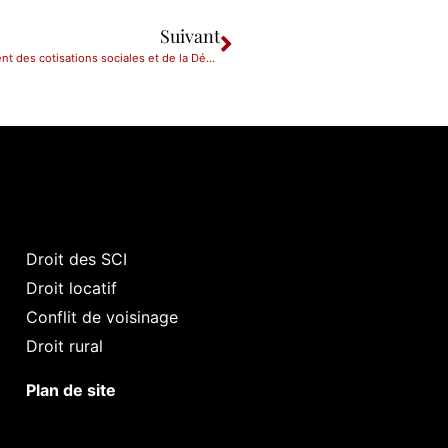
Suivant
30/06/2014: Dématérialisation de la déclaration et du paiement des cotisations sociales et de la Déclaration Préalable à l’Embauche: modifications des règles à compter du 1er octobre 2014
Droit des SCI
Droit locatif
Conflit de voisinage
Droit rural
Plan de site