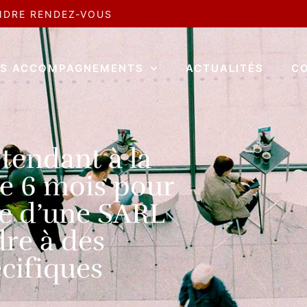
NDRE RENDEZ-VOUS
S ACCOMPAGNEMENTS
ACTUALITÉS
C
tendant à la
de 6 mois pour
le d’une SARL
re à des
cifiques