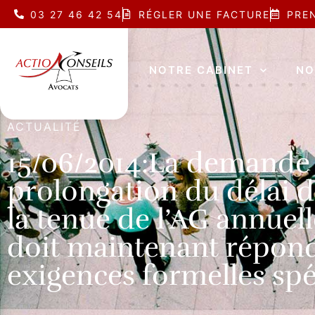
03 27 46 42 54
RÉGLER UNE FACTURE
PRE
NOTRE CABINET
NO
ACTUALITÉ
15/06/2014:La demande 
prolongation du délai 
la tenue de l’AG annuel
doit maintenant répond
exigences formelles spé