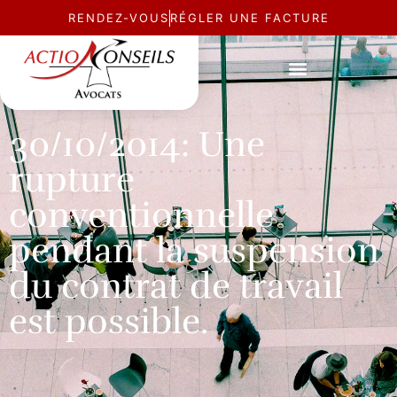
RENDEZ-VOUS
RÉGLER UNE FACTURE
ACTUALITÉ
30/10/2014: Une
rupture
conventionnelle
pendant la suspension
du contrat de travail
est possible.