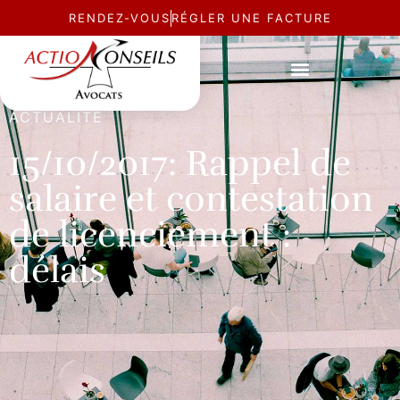
RENDEZ-VOUS
RÉGLER UNE FACTURE
ACTUALITÉ
15/10/2017: Rappel de
salaire et contestation
de licenciement :
délais