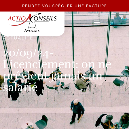
RENDEZ-VOUS
RÉGLER UNE FACTURE
ACTUALITÉ
20/09/24-
Licenciement: on ne
prévient jamais un
salarié