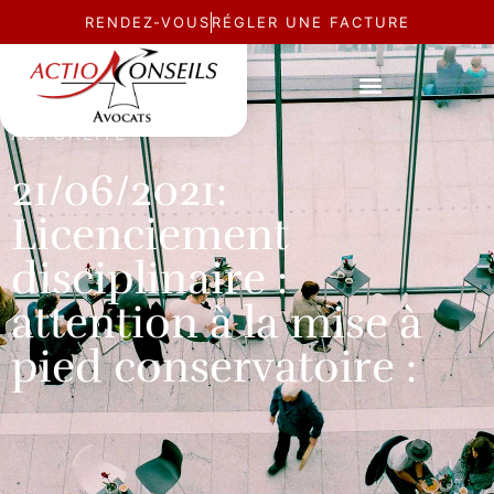
RENDEZ-VOUS
RÉGLER UNE FACTURE
ACTUALITÉ
21/06/2021:
Licenciement
disciplinaire :
attention à la mise à
pied conservatoire :