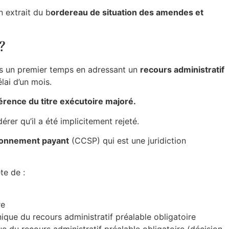
n extrait du b
ordereau de situation des amendes et
?
ans un premier temps en adressant un
recours administratif
lai d’un mois.
férence du titre exécutoire majoré.
érer qu’il a été implicitement rejeté.
tionnement payant
(CCSP) qui est une juridiction
te de :
re
nique du recours administratif préalable obligatoire
ue du recours administratif préalable obligatoire (décision