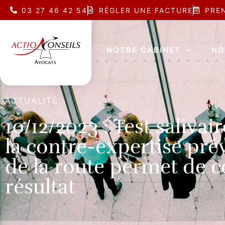
03 27 46 42 54
RÉGLER UNE FACTURE
PRE
NOTRE CABINET
NO
ACTUALITÉ
10/12/2023 : Test salivair
la contre-expertise pré
de la route permet de c
résultat