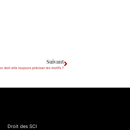
Suivant
on doit-elle toujours préciser les motifs ?
Droit des SCI