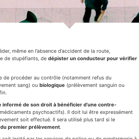
éder, même en l’absence d’accident de la route,
ge de stupéfiants, de
dépister un conducteur pour vérifier
sible de procéder au contrôle (notamment refus du
vement sang) ou
biologique
(prélèvement sanguin ou
in.
e informé de son droit à bénéficier d’une contre-
édicaments psychoactifs). Il doit lui être expressément
ement soit effectué. Il sera utilisé plus tard si le
at du premier prélèvement
.
 soit incité par les services de police ou de gendarmerie à