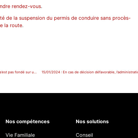
ndre rendez-vous
.
alité de la suspension du permis de conduire sans procès-
e la route
.
25/11/2023 Suspension de permis de conduire : elle est illégale si le préfet ne s’est pas fondé sur un procès-verbal d’infraction.
15/01/2024 : En cas de décision défavorable, l’administrati
Nos compétences
Nos solutions
Vie Familiale
Conseil