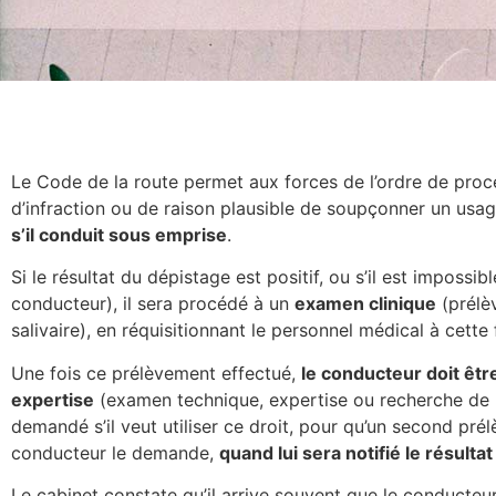
Le Code de la route permet aux forces de l’ordre de proc
d’infraction ou de raison plausible de soupçonner un usa
s’il conduit sous emprise
.
Si le résultat du dépistage est positif, ou s’il est impos
conducteur), il sera procédé à un
examen clinique
(prélè
salivaire), en réquisitionnant le personnel médical à cette f
Une fois ce prélèvement effectué,
le conducteur doit êtr
expertise
(examen technique, expertise ou recherche de m
demandé s’il veut utiliser ce droit, pour qu’un second prélèv
conducteur le demande,
quand lui sera notifié le résult
Le cabinet constate qu’il arrive souvent que le conducteur