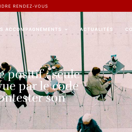
NDRE RENDEZ-VOUS
S ACCOMPAGNEMENTS
ACTUALITÉS
C
e positif : seule
vue par le code
ontester son