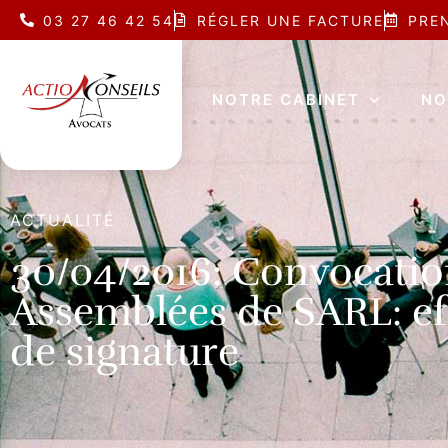
03 27 46 42 54
RÉGLER UNE FACTURE
PRE
NOTRE CABINET
NO
ACTUALITÉ
30/04/2016: Convocatio
Assemblées de SARL: eff
de signature