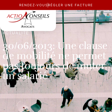
RENDEZ-VOUS
RÉGLER UNE FACTURE
ACTUALITÉ
30/06/2013: Une clause
de mobilité ne permet
pas toujours de muter
un salarié