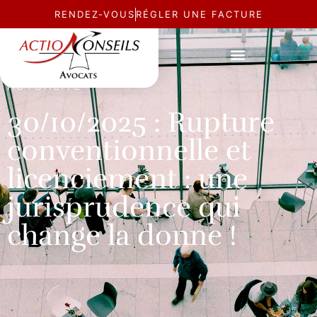
RENDEZ-VOUS
RÉGLER UNE FACTURE
ACTUALITÉ
30/10/2025 : Rupture
conventionnelle et
licenciement : une
jurisprudence qui
change la donne !