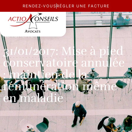
RENDEZ-VOUS
RÉGLER UNE FACTURE
ACTUALITÉ
31/01/2017: Mise à pied
conservatoire annulée
: maintien de la
rémunération même
en maladie