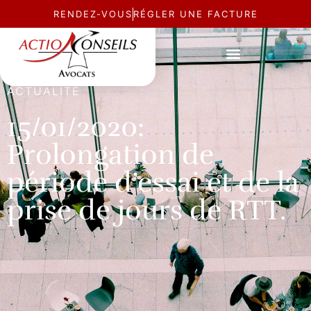
RENDEZ-VOUS
RÉGLER UNE FACTURE
ACTUALITÉ
15/01/2020:
Prolongation de
période d’essai et de la
prise de jours de RTT.