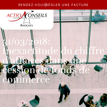
RENDEZ-VOUS
RÉGLER UNE FACTURE
ACTUALITÉ
31/03/2018:
Inexactitude du chiffre
d’affaires dans une
cession de fonds de
commerce