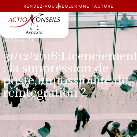
RENDEZ-VOUS
RÉGLER UNE FACTURE
ACTUALITÉ
31/12/2016:Licenciemen
: la suppression de
poste,impossibilité de
réintégration ?