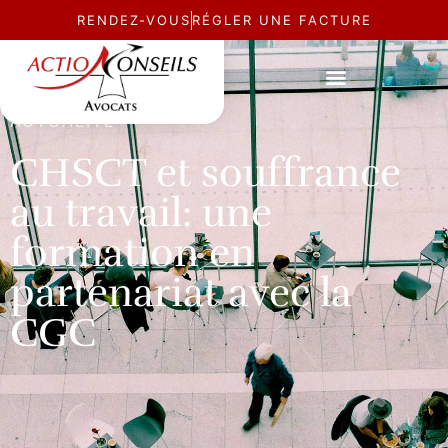
RENDEZ-VOUS
RÉGLER UNE FACTURE
ACTUALITÉ
CHSCT et souffrance
au travail: une
formation en
partenariat avec la
CGC