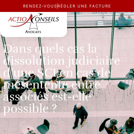
RENDEZ-VOUS
RÉGLER UNE FACTURE
ACTUALITÉ
Dans quels cas la
dissolution judiciaire
d’une SCI en cas de
mésentente entre
associés est-elle
possible ?