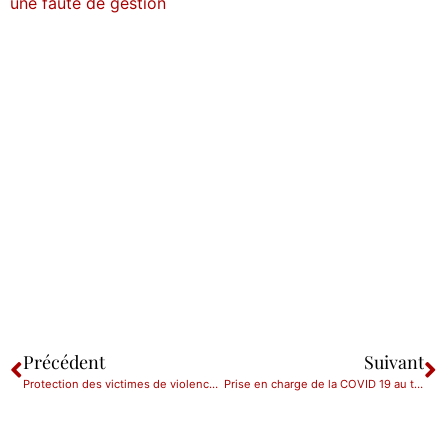
une faute de gestion
Précédent
Suivant
Protection des victimes de violences conjugales : du nouveau !
Prise en charge de la COVID 19 au titre de la législation sur les risques professionnels : à quelles conditions ?