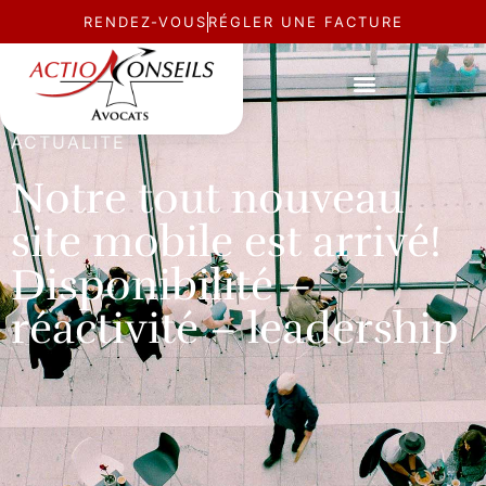
RENDEZ-VOUS
RÉGLER UNE FACTURE
ACTUALITÉ
Notre tout nouveau
site mobile est arrivé!
Disponibilité –
réactivité – leadership