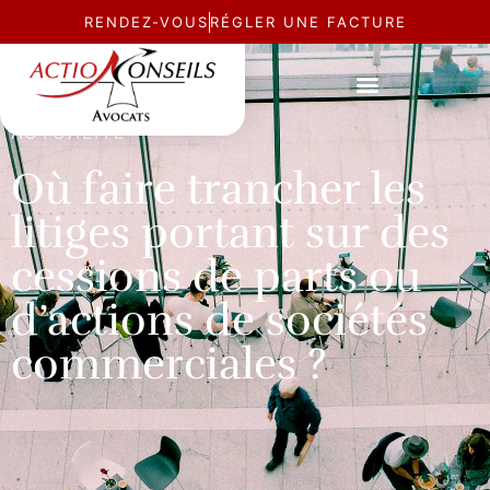
RENDEZ-VOUS
RÉGLER UNE FACTURE
ACTUALITÉ
Où faire trancher les
litiges portant sur des
cessions de parts ou
d’actions de sociétés
commerciales ?