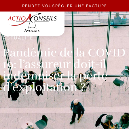
RENDEZ-VOUS
RÉGLER UNE FACTURE
ACTUALITÉ
Pandémie de la COVID
19: l’assureur doit-il
indemniser la perte
d’exploitation ?