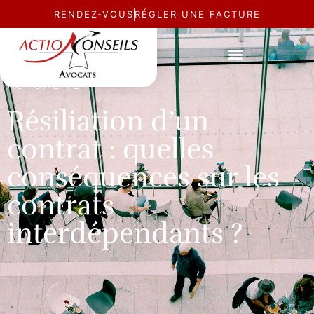
RENDEZ-VOUS
RÉGLER UNE FACTURE
ACTUALITÉ
Résiliation d’un
contrat : quelles
conséquences sur les
contrats
interdépendants ?