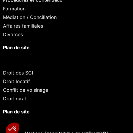
Formation
Médiation / Conciliation
Affaires familiales
Divorces
Plan de site
inuer sans accepter
ut c'est nous...
Droit des SCI
s Cookies !
Droit locatif
 attendu d'être sûrs que le contenu de ce site vous intéresse
Conflit de voisinage
t de vous déranger, mais on aimerait bien vous accompagner
Droit rural
ant votre visite...
t OK pour vous ?
Plan de site
la politique de confidentialité
Consentements certifiés par