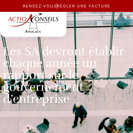
RENDEZ-VOUS
RÉGLER UNE FACTURE
ACTUALITÉ
Les SA devront établir
chaque année un
rapport sur le
gouvernement
d’entreprise