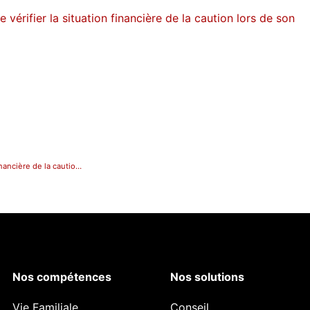
 vérifier la situation financière de la caution lors de son
Pas d’obligation légale pour le créancier professionnel de vérifier la situation financière de la caution lors de son engagement
Nos compétences
Nos solutions
Vie Familiale
Conseil