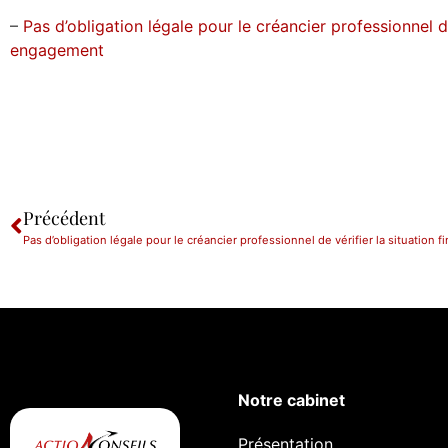
–
Pas d’obligation légale pour le créancier professionnel de
engagement
Précédent
Notre cabinet
Présentation