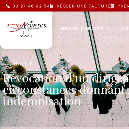
03 27 46 42 54
RÉGLER UNE FACTURE
PRE
NOTRE CABINET
NO
ACTUALITÉ
Révocation d’un dirigea
circonstances donnant l
indemnisation