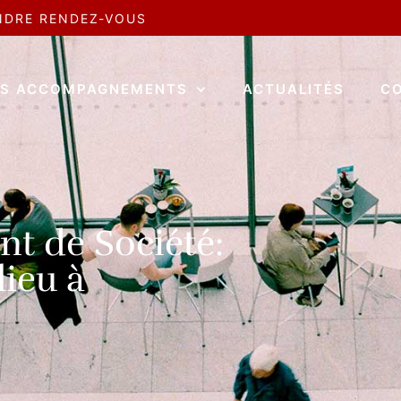
NDRE RENDEZ-VOUS
S ACCOMPAGNEMENTS
ACTUALITÉS
C
nt de Société:
ieu à