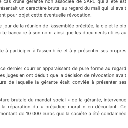
 cas d’une gérante non associée de SARL qui a été est
sentait un caractère brutal au regard du mail qui lui avait
ant pour objet cette éventuelle révocation.
e jour de la réunion de l’assemblée précitée, la clé et le bip
carte bancaire à son nom, ainsi que les documents utiles au
ante à participer à l’assemblée et à y présenter ses propres
ce dernier courrier apparaissent de pure forme au regard
s juges en ont déduit que la décision de révocation avait
rs de laquelle la gérante était conviée à présenter ses
upture brutale du mandat social » de la gérante, intervenue
, la réparation du « préjudice moral » en découlant. Ce
n montant de 10 000 euros que la société a été condamnée