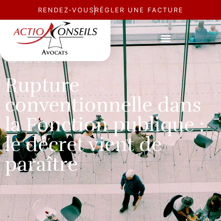
RENDEZ-VOUS
RÉGLER UNE FACTURE
ACTUALITÉ
Rupture
conventionnelle dans
la Fonction publique :
le décret vient de
paraître