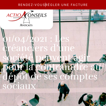
RENDEZ-VOUS
RÉGLER UNE FACTURE
ACTUALITÉ
01/04/2021 : Les
créanciers d’une
société peuvent agir
pour la contraindre au
dépôt de ses comptes
sociaux