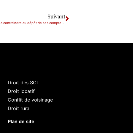
Suivant
01/04/2021 : Les créanciers d’une société peuvent agir pour la contraindre au dépôt de ses comptes sociaux
Droit des SCI
Droit locatif
Conflit de voisinage
Droit rural
Plan de site