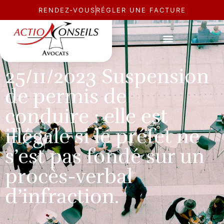
RENDEZ-VOUS
RÉGLER UNE FACTURE
ACTUALITÉ
25/11/2023 Suspension
de permis de
conduire : elle est
illégale si le préfet ne
s’est pas fondé sur un
procès-verbal
d’infraction.